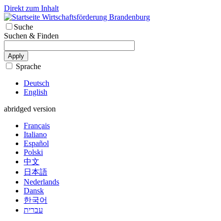
Direkt zum Inhalt
Wirtschaftsförderung Brandenburg
Suche
Suchen & Finden
Apply
Sprache
Deutsch
English
abridged version
Français
Italiano
Español
Polski
中文
日本語
Nederlands
Dansk
한국어
עברית