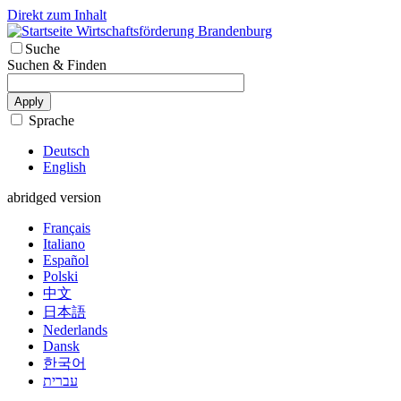
Direkt zum Inhalt
Wirtschaftsförderung Brandenburg
Suche
Suchen & Finden
Apply
Sprache
Deutsch
English
abridged version
Français
Italiano
Español
Polski
中文
日本語
Nederlands
Dansk
한국어
עברית