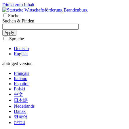
Direkt zum Inhalt
Wirtschaftsförderung Brandenburg
Suche
Suchen & Finden
Apply
Sprache
Deutsch
English
abridged version
Français
Italiano
Español
Polski
中文
日本語
Nederlands
Dansk
한국어
עברית