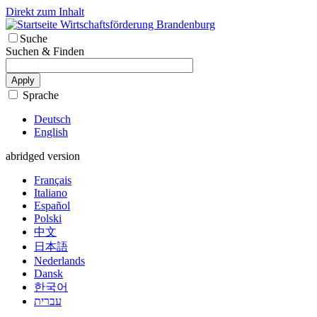
Direkt zum Inhalt
Wirtschaftsförderung Brandenburg
Suche
Suchen & Finden
Apply
Sprache
Deutsch
English
abridged version
Français
Italiano
Español
Polski
中文
日本語
Nederlands
Dansk
한국어
עברית