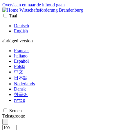
Overslaan en naar de inhoud gaan
Wirtschaftsförderung Brandenburg
Taal
Deutsch
English
abridged version
Français
Italiano
Español
Polski
中文
日本語
Nederlands
Dansk
한국어
עברית
Screen
Tekstgrootte